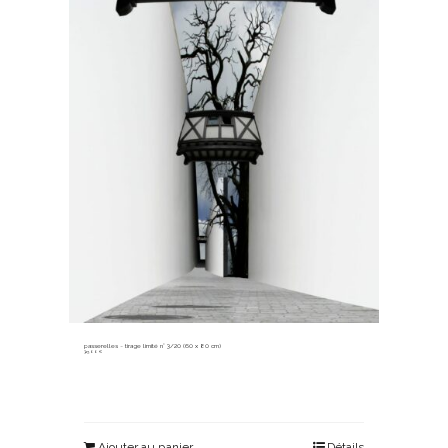
passerelles ~ tirage limité n° 3/20 (60 x 80 cm)
315,00
€
Ajouter au panier
Détails