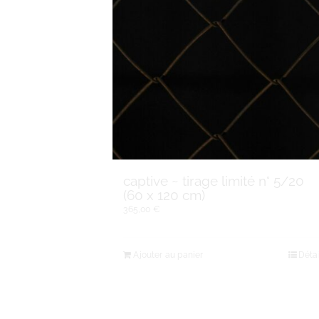
captive ~ tirage limité n° 5/20
(60 x 120 cm)
365,00
€
Ajouter au panier
Détai