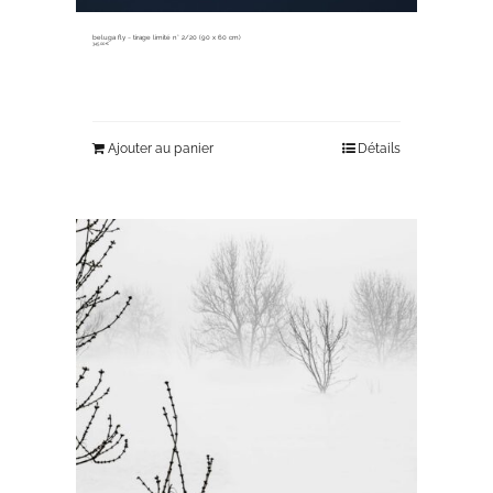
beluga fly ~ tirage limité n° 2/20 (90 x 60 cm)
345,00
€
Ajouter au panier
Détails