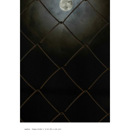
captive ~ tirage limité n° 5/20 (60 x 120 cm)