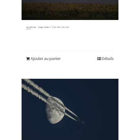
anesthésie ~ tirage limité n° 7/20 (80 x 80 cm)
330,00
€
Ajouter au panier
Détails