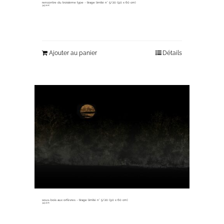
rencontre du troisième type ~ tirage limité n° 5/20 (90 x 60 cm)
345,00
€
Ajouter au panier
Détails
sous-bois aux orfèvres ~ tirage limité n° 5/20 (90 x 60 cm)
345,00
€