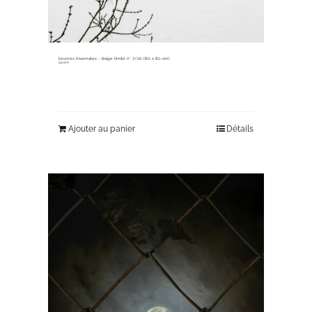
brumes hivernales ~ tirage limité n° 7/20 (80 x 80 cm)
330,00
€
Ajouter au panier
Détails