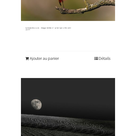
la branche à Jo ~ tirage limité n° 3/20 (90 x 60 cm)
345,00
€
Ajouter au panier
Détails