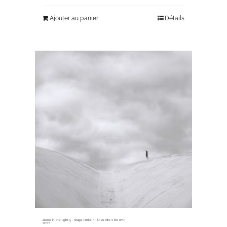
Ajouter au panier
Détails
alone in the light 5 ~ tirage limité n° 6/20 (80 x 80 cm)
330,00
€