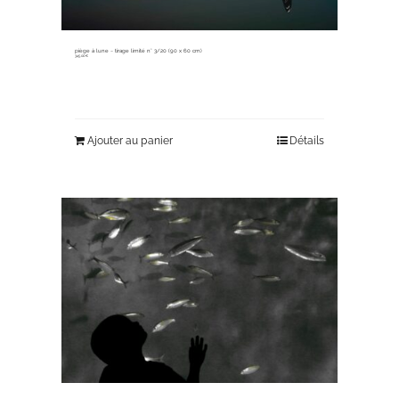
piège à lune ~ tirage limité n° 3/20 (90 x 60 cm)
345,00
€
Ajouter au panier
Détails