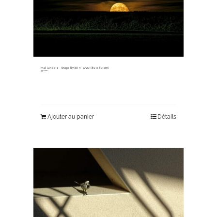
mal lunée 1 ~ tirage limité n° 4/20 (80 x 80 cm)
330,00
€
Ajouter au panier
Détails