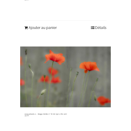
Ajouter au panier
Détails
coquelicots 1 ~ tirage limité n° 6/20 (90 x 60 cm)
345,00
€