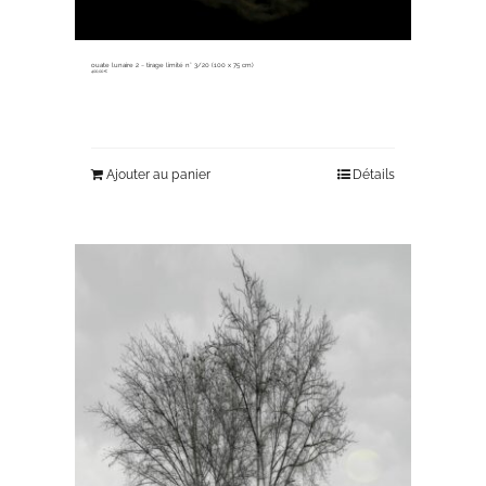
ouate lunaire 2 ~ tirage limité n° 3/20 (100 x 75 cm)
400,00
€
Ajouter au panier
Détails