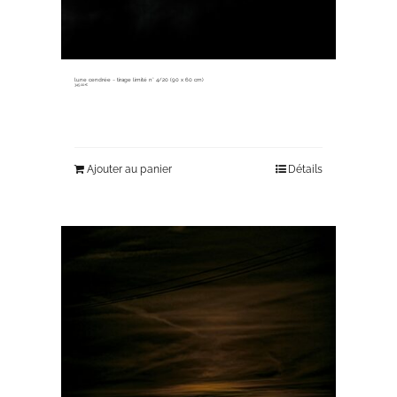
lune cendrée ~ tirage limité n° 4/20 (90 x 60 cm)
345,00
€
Ajouter au panier
Détails