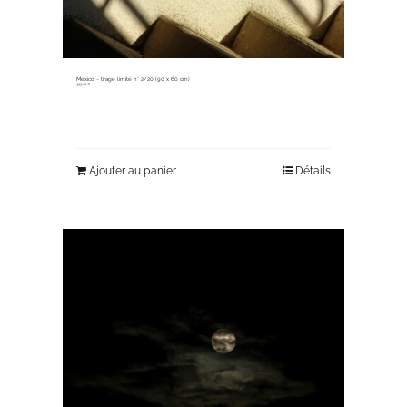
Mexico ~ tirage limité n° 2/20 (90 x 60 cm)
345,00
€
Ajouter au panier
Détails