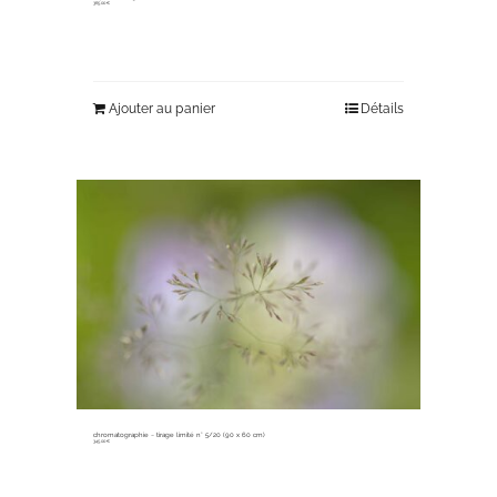
365,00
€
Ajouter au panier
Détails
chromatographie ~ tirage limité n° 5/20 (90 x 60 cm)
345,00
€