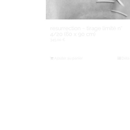
resurrection ~ tirage limité n°
4/20 (60 x 90 cm)
345,00
€
Ajouter au panier
Détai