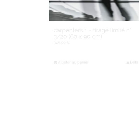
carpenters 1 ~ tirage limité n°
3/20 (60 x 90 cm)
345,00
€
Ajouter au panier
Détai