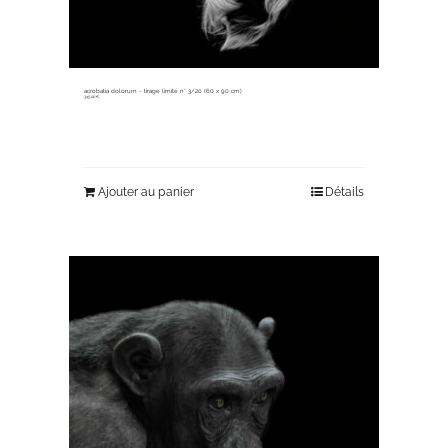
acrobatia dolorum ~ tirage limité n° 3/20 (60 x 90 cm)
345,00
€
Ajouter au panier
Détails