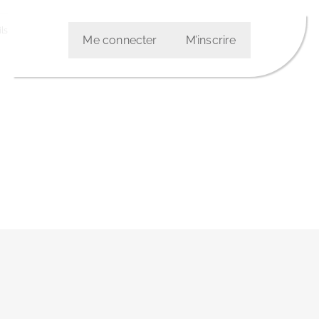
ls
Me connecter
M’inscrire
etter :
: