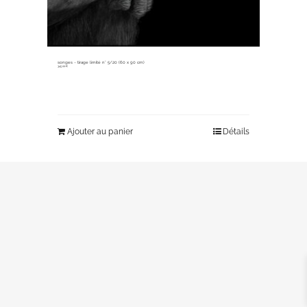
songes ~ tirage limité n° 5/20 (60 x 90 cm)
345,00
€
Ajouter au panier
Détails