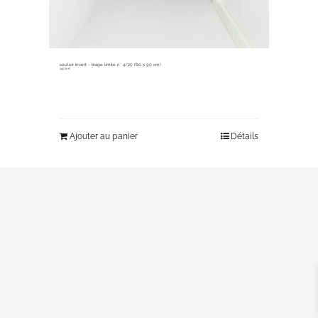
couloir invert ~ tirage limité n° 4/20 (60 x 90 cm)
345,00
€
Ajouter au panier
Détails