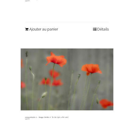
345,00
€
Ajouter au panier
Détails
coquelicots 1 ~ tirage limité n° 6/20 (90 x 60 cm)
345,00
€