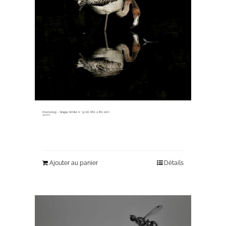
monolog ~ tirage limité n° 5/20 (80 x 80 cm)
330,00
€
Ajouter au panier
Détails