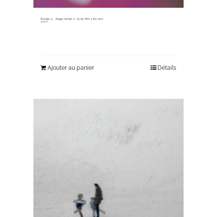
florale 5 ~ tirage limité n° 5/20 (80 x 80 cm)
330,00
€
Ajouter au panier
Détails