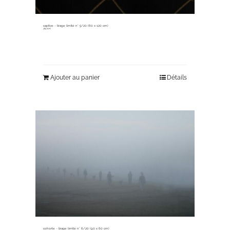
captive ~ tirage limité n° 5/20 (60 x 120 cm)
365,00
€
Ajouter au panier
Détails
cohorte ~ tirage limité n° 6/20 (90 x 60 cm)