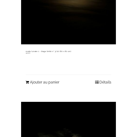
ouate lunaire 1 ~ tirage limité n° 3/20 (80 x 80 cm)
330,00
€
Ajouter au panier
Détails