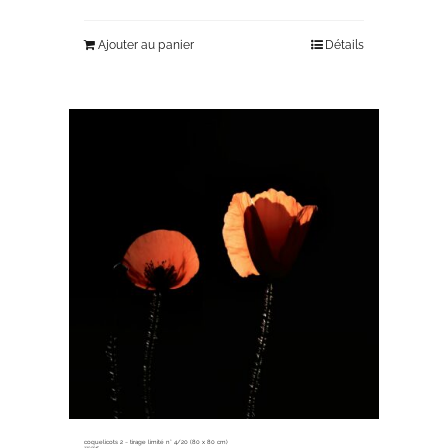
Ajouter au panier
Détails
coquelicots 2 ~ tirage limité n° 4/20 (80 x 80 cm)
330,00
€