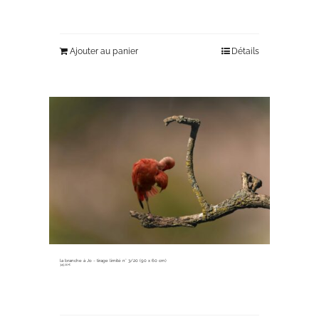
Ajouter au panier
Détails
la branche à Jo ~ tirage limité n° 3/20 (90 x 60 cm)
345,00
€