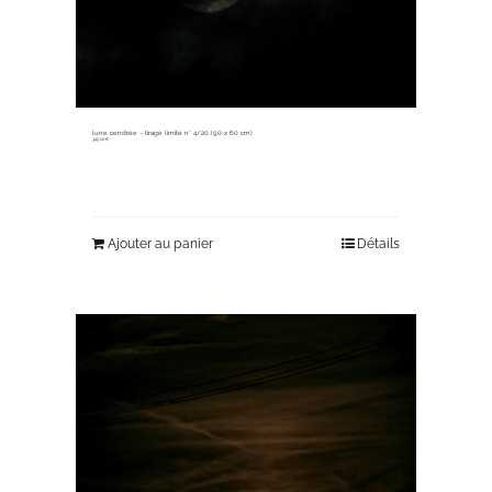
lune cendrée ~ tirage limité n° 4/20 (90 x 60 cm)
345,00
€
Ajouter au panier
Détails