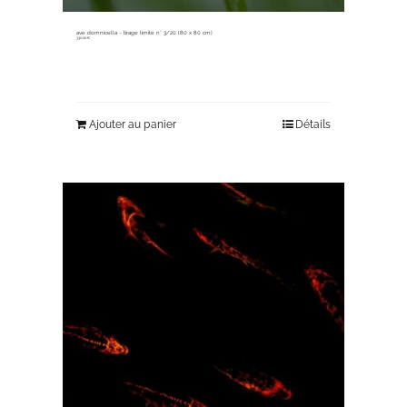
ave domnicella ~ tirage limité n° 3/20 (80 x 80 cm)
330,00
€
Ajouter au panier
Détails