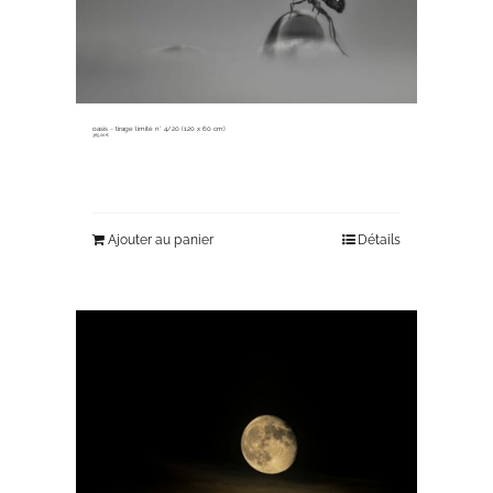
oasis ~ tirage limité n° 4/20 (120 x 60 cm)
365,00
€
Ajouter au panier
Détails