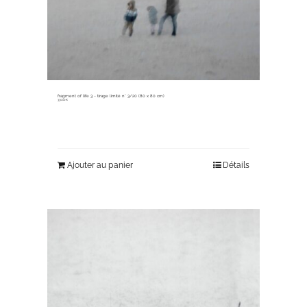
fragment of life 3 ~ tirage limité n° 3/20 (80 x 80 cm)
330,00
€
Ajouter au panier
Détails