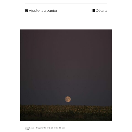
Ajouter au panier
Détails
anesthésie ~ tirage limité n° 7/20 (80 x 80 cm)
330,00
€