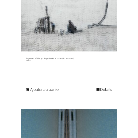
fragment of life 4 ~ tirage limité n° 4/20 (80 x 80 cm)
330,00
€
Ajouter au panier
Détails