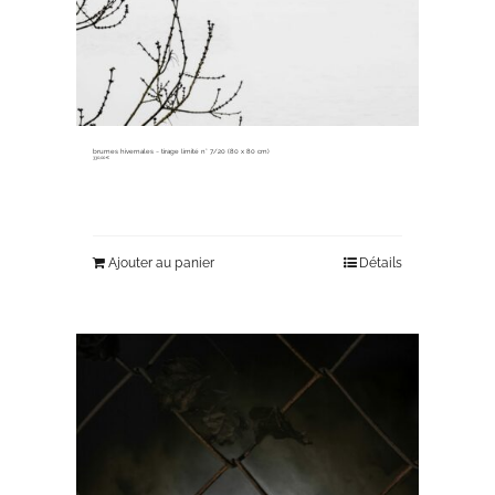
brumes hivernales ~ tirage limité n° 7/20 (80 x 80 cm)
330,00
€
Ajouter au panier
Détails