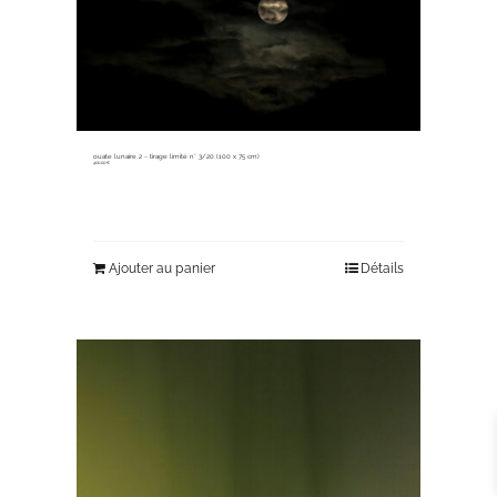
ouate lunaire 2 ~ tirage limité n° 3/20 (100 x 75 cm)
400,00
€
Ajouter au panier
Détails