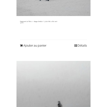
fragment of life 2 ~ tirage limité n° 3/20 (80 x 80 cm)
330,00
€
Ajouter au panier
Détails