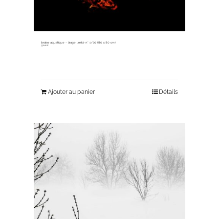
braise aquatique ~ tirage limité n° 1/20 (80 x 80 cm)
330,00
€
Ajouter au panier
Détails