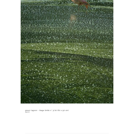
green lagoon ~ tirage limité n° 3/20 (60 x 90 cm)
345,00
€