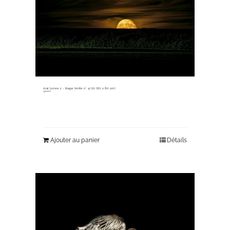
mal lunée 1 ~ tirage limité n° 4/20 (80 x 80 cm)
330,00
€
Ajouter au panier
Détails