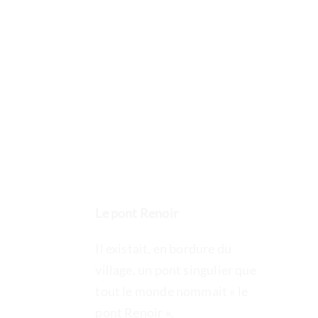
Passer
au
contenu
Le pont Renoir
Il existait, en bordure du
village, un pont singulier que
tout le monde nommait « le
pont Renoir ».