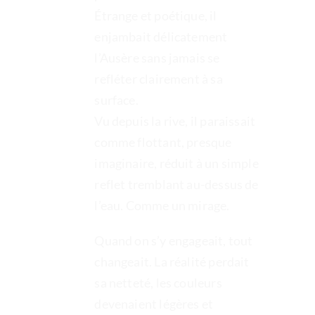
Étrange et poétique, il
enjambait délicatement
l’Ausère sans jamais se
refléter clairement à sa
surface.
Vu depuis la rive, il paraissait
comme flottant, presque
imaginaire, réduit à un simple
reflet tremblant au-dessus de
l’eau. Comme un mirage.
Quand on s’y engageait, tout
changeait. La réalité perdait
sa netteté, les couleurs
devenaient légères et