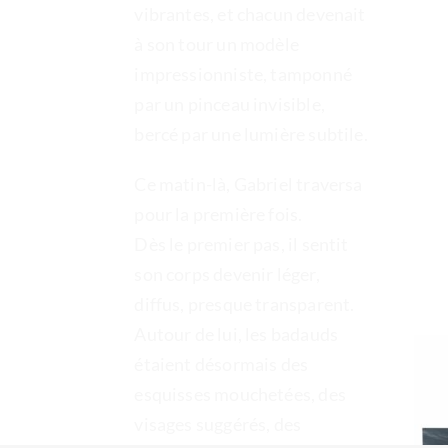
vibrantes, et chacun devenait
à son tour un modèle
impressionniste, tamponné
par un pinceau invisible,
bercé par une lumière subtile.
Ce matin-là, Gabriel traversa
pour la première fois.
Dès le premier pas, il sentit
son corps devenir léger,
diffus, presque transparent.
Autour de lui, les badauds
étaient désormais des
esquisses mouchetées, des
visages suggérés, des