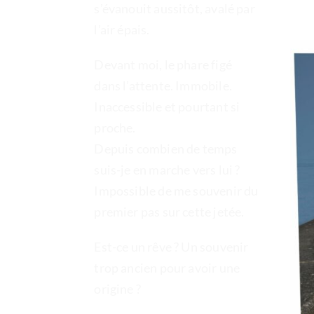
s’évanouit aussitôt, avalé par
l’air épais.
Devant moi, le phare figé
dans l’attente. Immobile.
Inaccessible et pourtant si
proche.
Depuis combien de temps
suis-je en marche vers lui ?
Impossible de me souvenir du
premier pas sur cette jetée.
Est-ce un rêve ? Un souvenir
trop ancien pour avoir une
origine ?