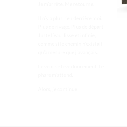
Je m’arrête. Me retourne.
Il n’y a plus rien derrière moi.
Plus de rivage. Plus de départ.
Juste l’eau, lisse et infinie,
comme si le chemin n’existait
qu’à mesure que j’avançais.
Le vent se lève doucement. Le
phare m’attend.
Alors, je continue.