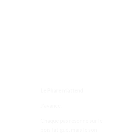
Passer
au
contenu
Le Phare m’attend
J’avance.
Chaque pas résonne sur le
bois fatigué, mais le son