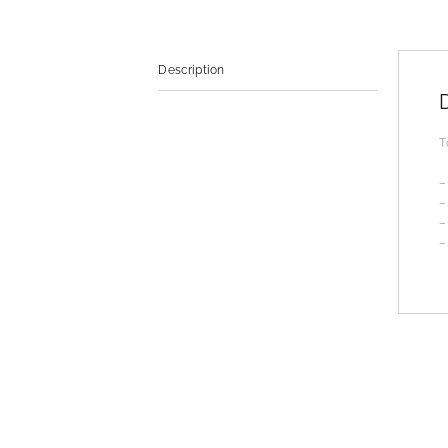
Description
T
–
–
–
–