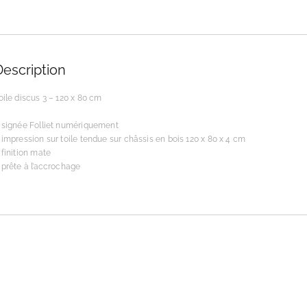
Description
oile discus 3 – 120 x 80 cm
 signée Folliet numériquement
 impression sur toile tendue sur châssis en bois 120 x 80 x 4 cm
 finition mate
 prête à l’accrochage