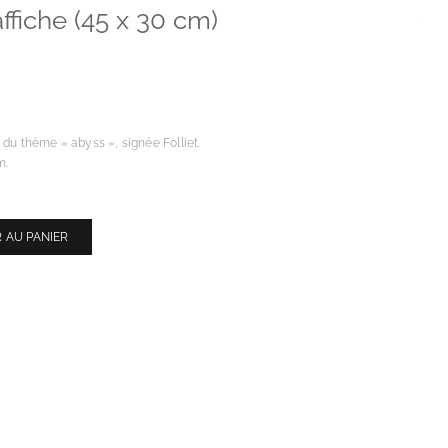
affiche (45 x 30 cm)
 du thème « abyss », signée Folliet.
m.
 AU PANIER