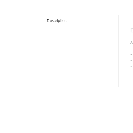
Description
A
–
–
–