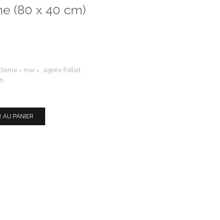
che (80 x 40 cm)
thème « mar », signée Folliet.
m.
 AU PANIER