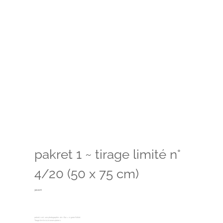
pakret 1 ~ tirage limité n°
4/20 (50 x 75 cm)
300,00
€
pakret 1 est une photographie de « flor », signée Folliet.
Tirage limité à 20 exemplaires.