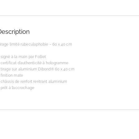
Description
irage limité rubeculaphobie – 60 x 40 cm
 signé à la main par Folliet
 certificat d’authenticité à hologramme
 tirage sur aluminium Dibond® 60 x 40 cm
 finition mate
 châssis de renfort rentrant aluminium
 prêt à l’accrochage