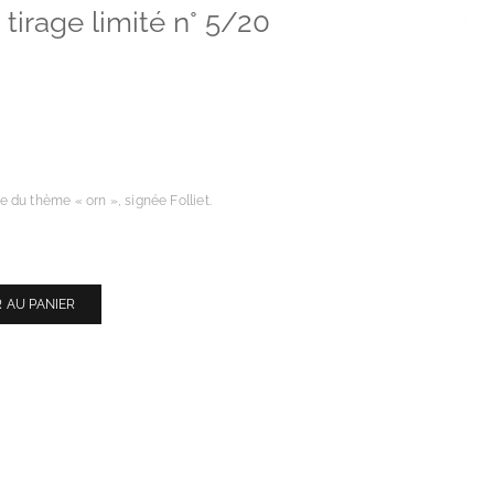
tirage limité n° 5/20
 du thème « orn », signée Folliet.
 AU PANIER