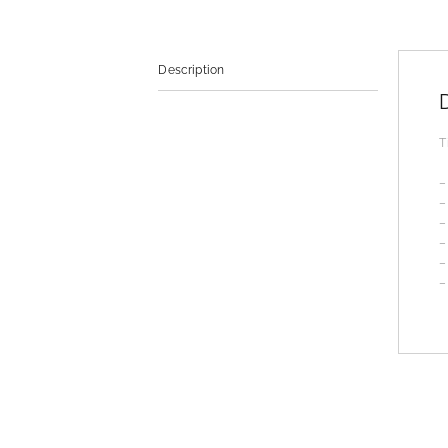
Description
T
–
–
–
–
–
–