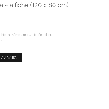
a ~ affiche (120 x 80 cm)
phie du thème « mar », signée Folliet.
m.
 AU PANIER