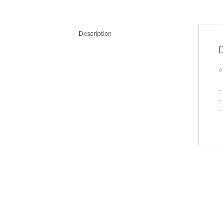
Description
A
–
–
–