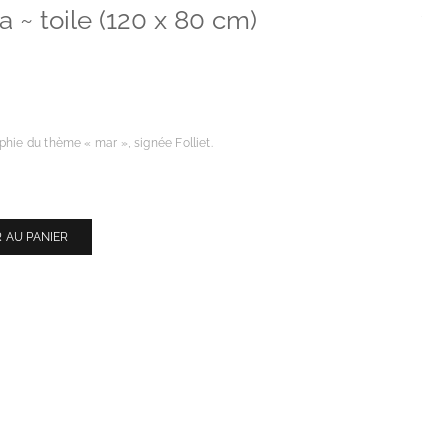
a ~ toile (120 x 80 cm)
phie du thème « mar », signée Folliet.
 AU PANIER