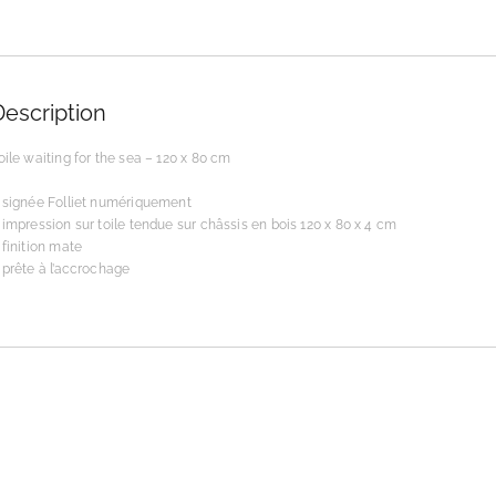
Description
oile waiting for the sea – 120 x 80 cm
 signée Folliet numériquement
 impression sur toile tendue sur châssis en bois 120 x 80 x 4 cm
 finition mate
 prête à l’accrochage