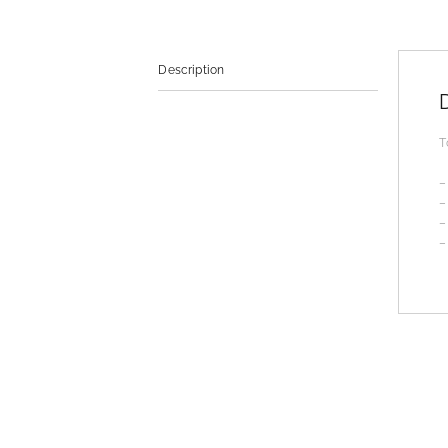
Description
T
–
–
–
–