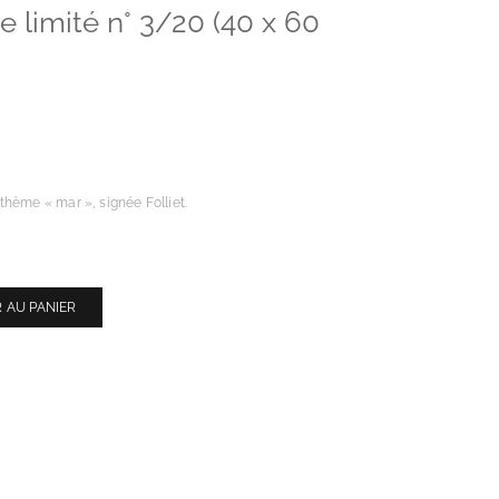
e limité n° 3/20 (40 x 60
thème « mar », signée Folliet.
 AU PANIER