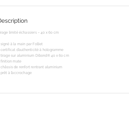
Description
irage limité échassiers – 40 x 60 cm
 signé à la main par Folliet
 certificat d’authenticité à hologramme
 tirage sur aluminium Dibond® 40 x 60 cm
 finition mate
 châssis de renfort rentrant aluminium
 prêt à l’accrochage