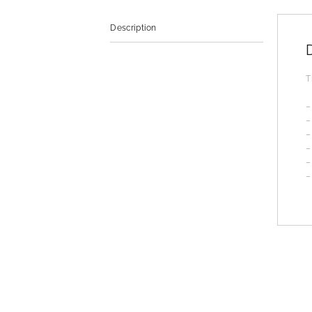
Description
T
–
–
–
–
–
–