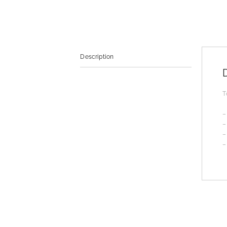
Description
T
–
–
–
–