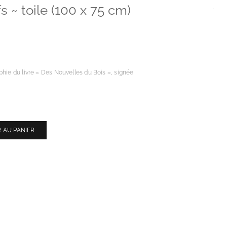
s ~ toile (100 x 75 cm)
phie du livre « Des Nouvelles du Bois », signée
 AU PANIER