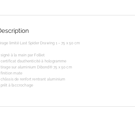
Description
irage limité Last Spider Drawing 1 – 75 x 50 cm
 signé à la main par Folliet
 certificat d’authenticité à hologramme
 tirage sur aluminium Dibond® 75 x 50 cm
 finition mate
 châssis de renfort rentrant aluminium
 prêt à l’accrochage