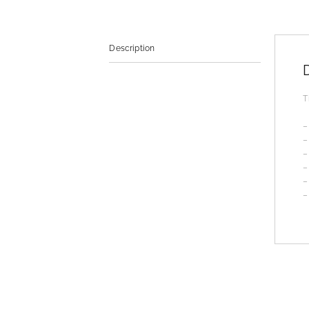
Description
T
–
–
–
–
–
–