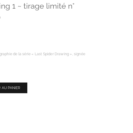
g 1 ~ tirage limité n°
)
raphie de la série « Last Spider Drawing », signée
 AU PANIER