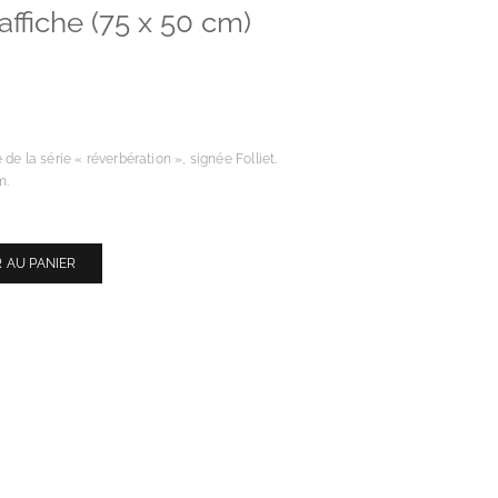
affiche (75 x 50 cm)
de la série « réverbération », signée Folliet.
m.
 AU PANIER