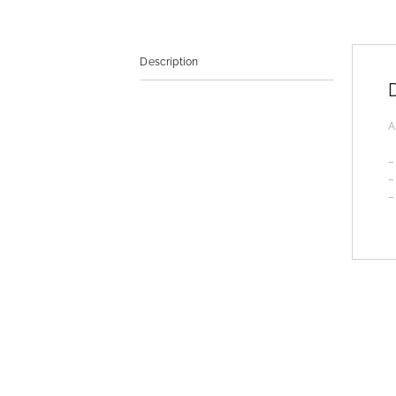
Description
A
–
–
–