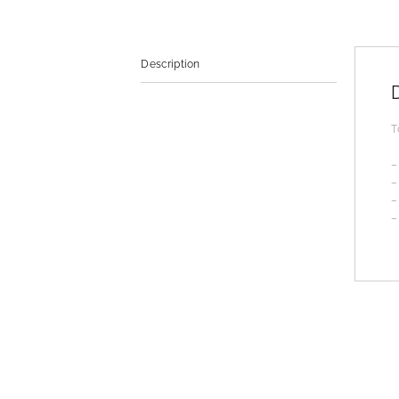
Description
T
–
–
–
–