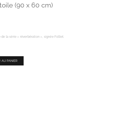
toile (90 x 60 cm)
de la série « réverbération », signée Folliet.
 AU PANIER