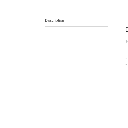
Description
T
–
–
–
–