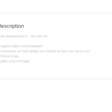
Description
oile réverbération 8 – 120 x 80 cm
 signée Folliet numériquement
 impression sur toile tendue sur châssis en bois 120 x 80 x 4 cm
 finition mate
 prête à l’accrochage