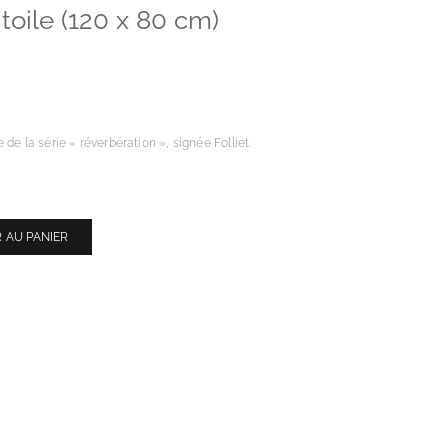
 toile (120 x 80 cm)
de la série « réverbération », signée Folliet.
 AU PANIER