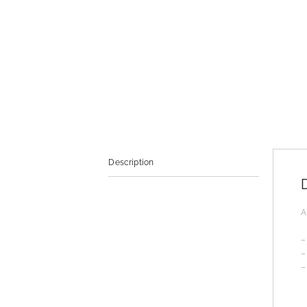
Description
A
–
–
–