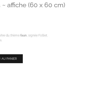
~ affiche (60 x 60 cm)
phie du thème
faun
, signée Folliet.
m.
 AU PANIER