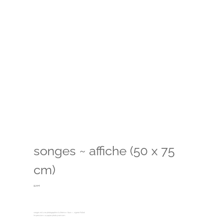
songes ~ affiche (50 x 75
cm)
55,00
€
songes est une photographie du thème « faun », signée Folliet.
Impression sur papier photo premium.