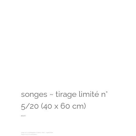
songes ~ tirage limité n°
5/20 (40 x 60 cm)
260,00
€
songes est une photographie du thème « faun », signée Folliet.
Tirage limité à 20 exemplaires.