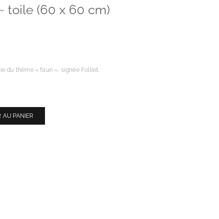
~ toile (60 x 60 cm)
e du thème « faun », signée Folliet.
 AU PANIER