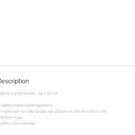
Description
oile le Grand Conseil – 60 x 60 cm
 signée Folliet numériquement
 impression sur toile tendue sur châssis en bois 60 x 60 x 2 cm
 finition mate
 prête à l’accrochage