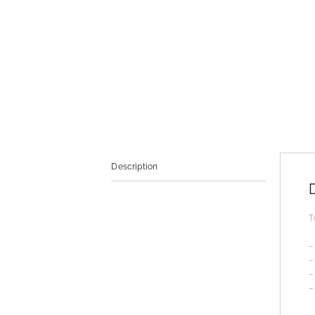
Description
T
–
–
–
–