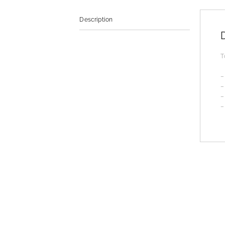
Description
T
–
–
–
–