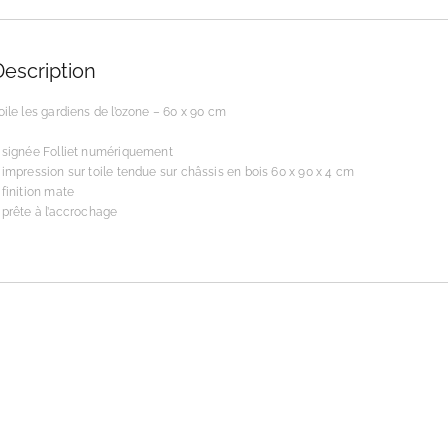
Description
oile les gardiens de l’ozone – 60 x 90 cm
 signée Folliet numériquement
 impression sur toile tendue sur châssis en bois 60 x 90 x 4 cm
 finition mate
 prête à l’accrochage