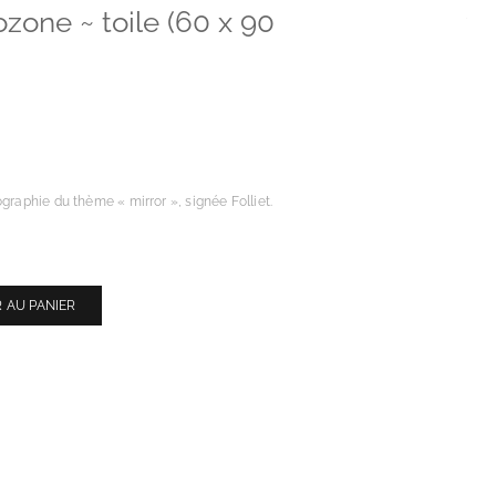
ozone ~ toile (60 x 90
graphie du thème « mirror », signée Folliet.
 AU PANIER