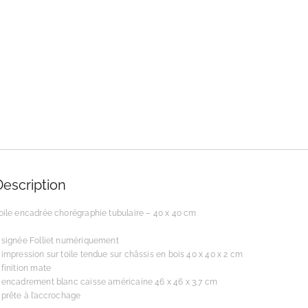
Description
oile encadrée chorégraphie tubulaire – 40 x 40 cm
 signée Folliet numériquement
 impression sur toile tendue sur châssis en bois 40 x 40 x 2 cm
 finition mate
 encadrement blanc caisse américaine 46 x 46 x 3,7 cm
 prête à l’accrochage