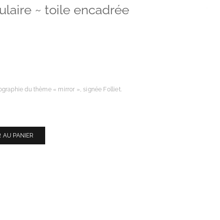
laire ~ toile encadrée
graphie du thème « mirror », signée Folliet.
 AU PANIER