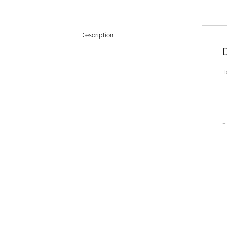
Description
T
–
–
–
–