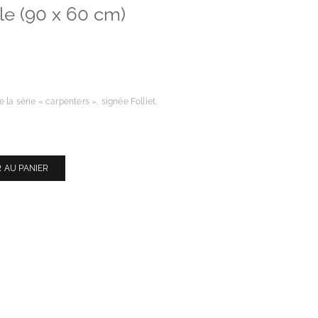
ile (90 x 60 cm)
la série « carpenters », signée Folliet.
 AU PANIER