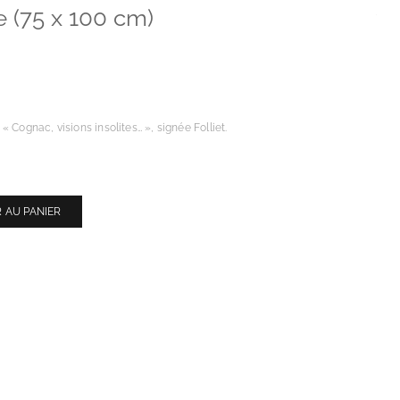
e (75 x 100 cm)
 Cognac, visions insolites… », signée Folliet.
 AU PANIER