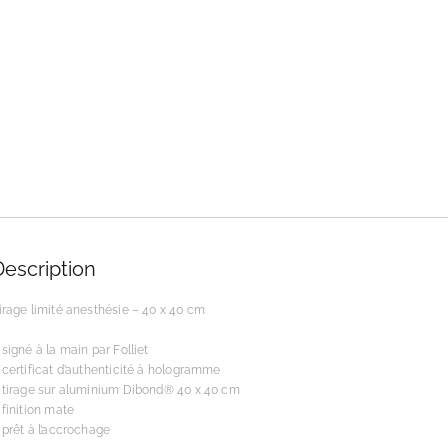
Description
irage limité anesthésie – 40 x 40 cm
 signé à la main par Folliet
 certificat d’authenticité à hologramme
 tirage sur aluminium Dibond® 40 x 40 cm
 finition mate
 prêt à l’accrochage