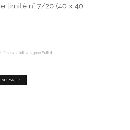
e limité n° 7/20 (40 x 40
hème « satelit », signée Folliet.
 AU PANIER