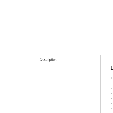
Description
T
–
–
–
–
–