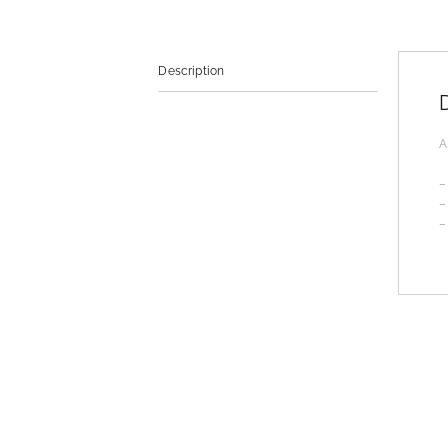
Description
A
–
–
–