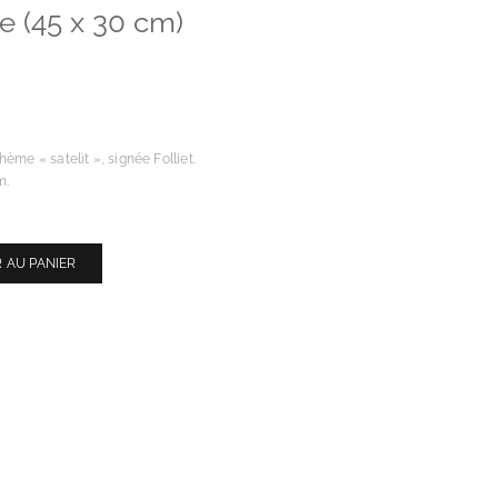
he (45 x 30 cm)
ème « satelit », signée Folliet.
m.
 AU PANIER