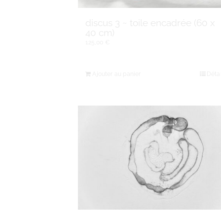
discus 3 ~ toile encadrée (60 x
40 cm)
125,00
€
Ajouter au panier
Détai