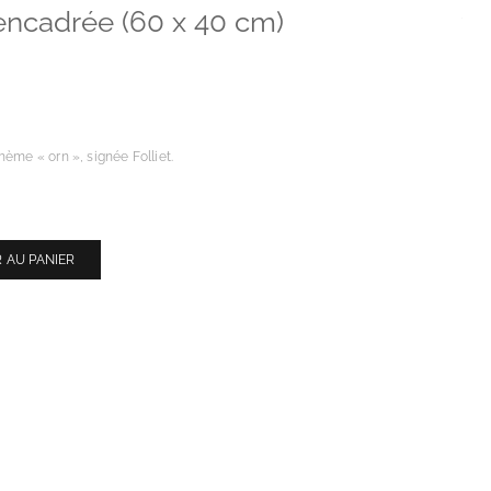
e encadrée (60 x 40 cm)
hème « orn », signée Folliet.
 AU PANIER