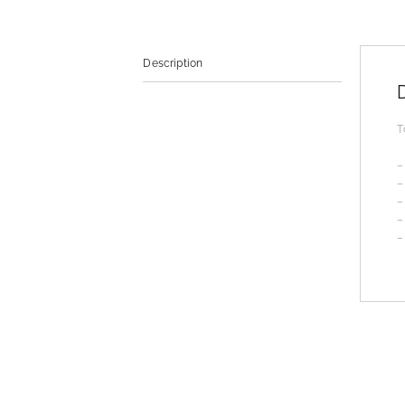
Description
T
–
–
–
–
–