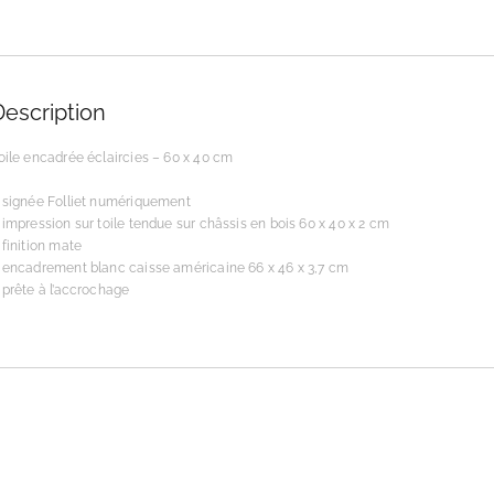
Description
oile encadrée éclaircies – 60 x 40 cm
 signée Folliet numériquement
 impression sur toile tendue sur châssis en bois 60 x 40 x 2 cm
 finition mate
 encadrement blanc caisse américaine 66 x 46 x 3,7 cm
 prête à l’accrochage