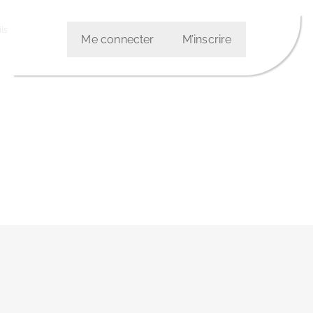
ls
Me connecter
M’inscrire
etter :
: