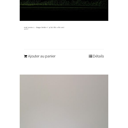
mal lunée 1 ~ tirage limité n° 4/20 (80 x 80 cm)
330,00
€
Ajouter au panier
Détails