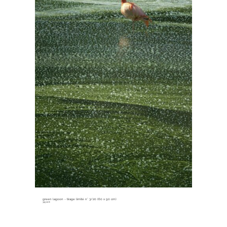
green lagoon ~ tirage limité n° 3/20 (60 x 90 cm)
345,00
€