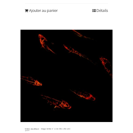
Ajouter au panier
Détails
braise aquatique ~ tirage limité n° 1/20 (80 x 80 cm)
330,00
€