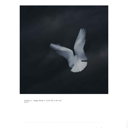
volutes 2 ~ tirage limité n° 3/20 (80 x 80 cm)
330,00
€