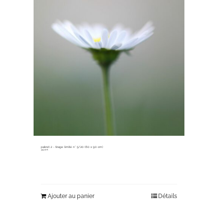
pakret 2 ~ tirage limité n° 5/20 (60 x 90 cm)
345,00
€
Ajouter au panier
Détails