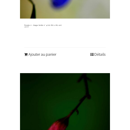
florale 2 ~ tirage limité n° 4/20 (80 x 80 cm)
330,00
€
Ajouter au panier
Détails