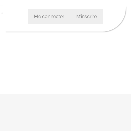
ls
Me connecter
M’inscrire
etter :
: