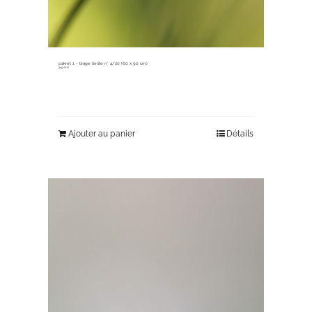
pakret 1 ~ tirage limité n° 4/20 (60 x 90 cm)
345,00
€
Ajouter au panier
Détails