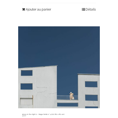
Ajouter au panier
Détails
alone in the light 2 ~ tirage limité n° 4/20 (80 x 80 cm)
330,00
€