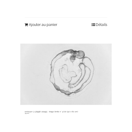
Ajouter au panier
Détails
embryon 3-375556-222495 ~ tirage limité n° 4/20 (90 x 60 cm)
345,00
€