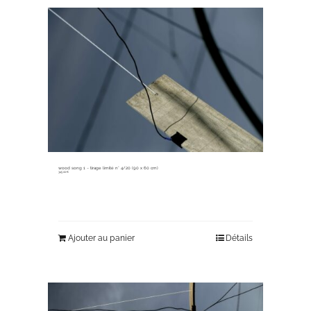
wood song 1 ~ tirage limité n° 4/20 (90 x 60 cm)
345,00
€
Ajouter au panier
Détails