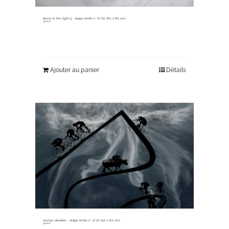
alone in the light 5 ~ tirage limité n° 6/20 (80 x 80 cm)
330,00
€
Ajouter au panier
Détails
course landaise ~ tirage limité n° 5/20 (90 x 60 cm)
345,00
€