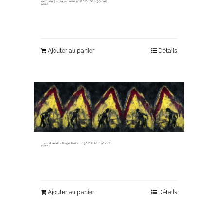
inox line 3 ~ tirage limité n° 8/20 (60 x 90 cm)
345,00
€
Ajouter au panier
Détails
men at work ~ tirage limité n° 3/20 (120 x 40 cm)
315,00
€
Ajouter au panier
Détails