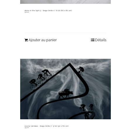
alone in the light 5 ~ tirage limité n° 6/20 (80 x 80 cm)
330,00
€
Ajouter au panier
Détails
course landaise ~ tirage limité n° 5/20 (90 x 60 cm)
345,00
€