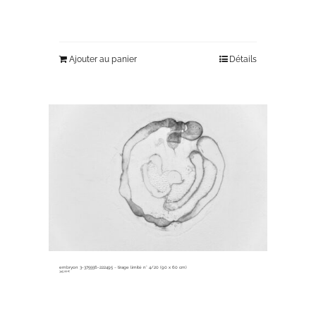
Ajouter au panier
Détails
embryon 3-375556-222495 ~ tirage limité n° 4/20 (90 x 60 cm)
345,00
€