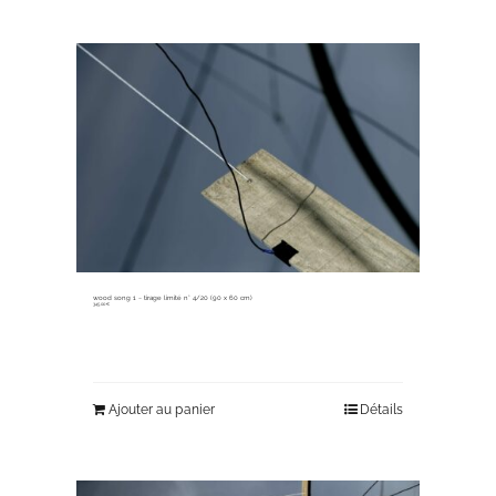
wood song 1 ~ tirage limité n° 4/20 (90 x 60 cm)
345,00
€
Ajouter au panier
Détails