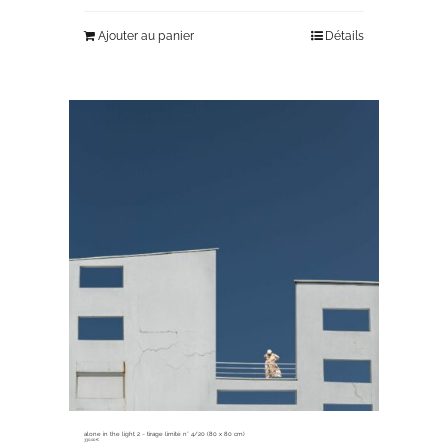
Ajouter au panier
Détails
alone in the light 2 ~ tirage limité n° 4/20 (80 x 80 cm)
330,00
€