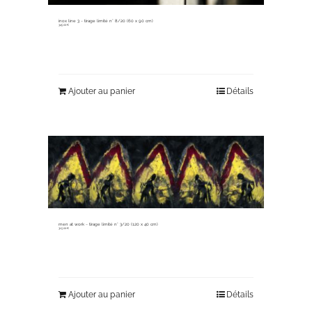
inox line 3 ~ tirage limité n° 8/20 (60 x 90 cm)
345,00
€
Ajouter au panier
Détails
men at work ~ tirage limité n° 3/20 (120 x 40 cm)
315,00
€
Ajouter au panier
Détails