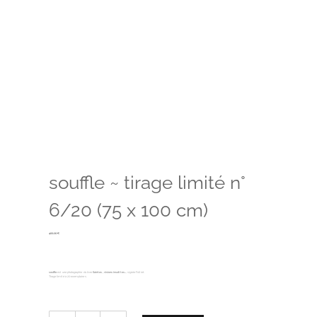
souffle ~ tirage limité n°
6/20 (75 x 100 cm)
400,00
€
souffle
est une photographie du livre
Saintes, visions insolites…
, signée Folliet.
Tirage limité à 20 exemplaires.