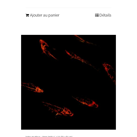
Ajouter au panier
Détails
braise aquatique ~ tirage limité n° 1/20 (80 x 80 cm)