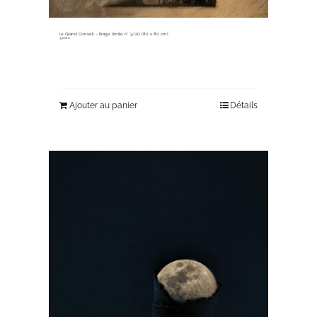
le Grand Conseil ~ tirage limité n° 3/20 (80 x 80 cm)
330,00
€
Ajouter au panier
Détails