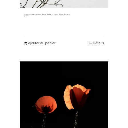
brumes hivernales ~ tirage limité n° 7/20 (80 x 80 cm)
330,00
€
Ajouter au panier
Détails