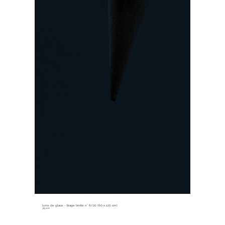
lune de glace ~ tirage limité n° 6/20 (60 x 120 cm)
365,00
€