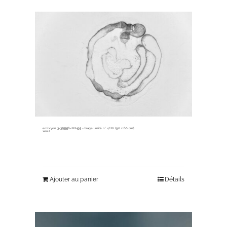
embryon 3-375556-222495 ~ tirage limité n° 4/20 (90 x 60 cm)
345,00
€
Ajouter au panier
Détails