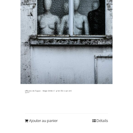
effluves de fugue ~ tirage limité n° 4/20 (60 x 90 cm)
345,00
€
Ajouter au panier
Détails