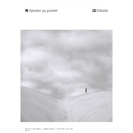
Ajouter au panier
Détails
alone in the light 5 ~ tirage limité n° 6/20 (80 x 80 cm)
330,00
€