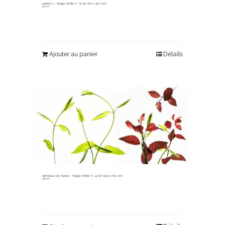
pakret 2 ~ tirage limité n° 5/20 (60 x 90 cm)
345,00
€
Ajouter au panier
Détails
rameaux de Kyoto ~ tirage limité n° 4/20 (120 x 60 cm)
365,00
€