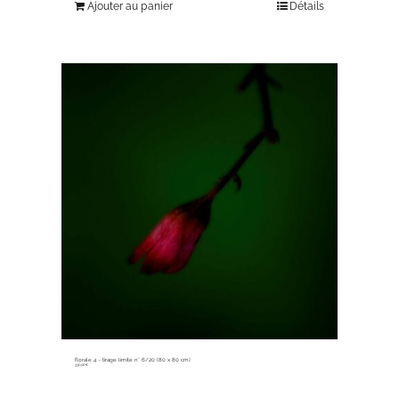
Ajouter au panier
Détails
florale 4 ~ tirage limité n° 6/20 (80 x 80 cm)
330,00
€