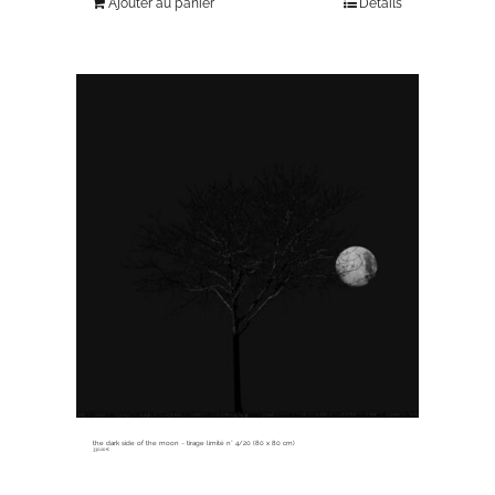
Ajouter au panier
Détails
the dark side of the moon ~ tirage limité n° 4/20 (80 x 80 cm)
330,00
€