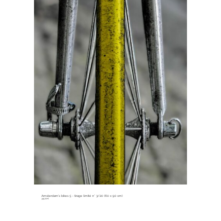
Amsterdam’s bikes 5 ~ tirage limité n° 3/20 (60 x 90 cm)
345,00
€