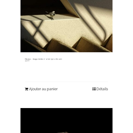
Mexico ~ tirage limité n° 2/20 (90 x 60 cm)
345,00
€
Ajouter au panier
Détails