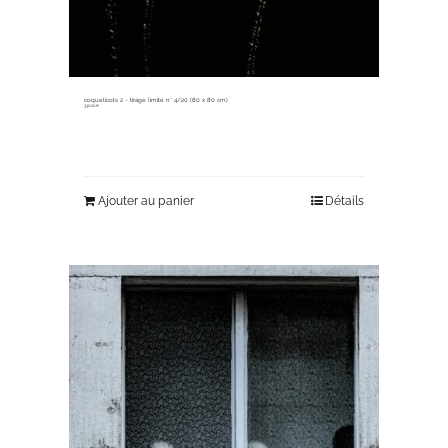
coquelicots 2 ~ tirage limité n° 4/20 (80 x 80 cm)
330,00
€
Ajouter au panier
Détails